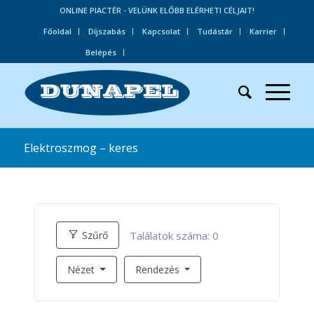
ONLINE PIACTÉR - VELÜNK ELŐBB ELÉRHETI CÉLJAIT!
Főoldal
Díjszabás
Kapcsolat
Tudástár
Karrier
Belépés
Elektroszmog – keres
Találatok száma:
0
Szűrő
Nézet
Rendezés