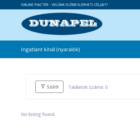
ONLINE PIACTÉR - VELÜNK ELŐBB ELÉRHETI CÉLJAIT!
Ingatlant kínál (nyaralók)
Találatok száma:
0
Szűrő
No listing found.