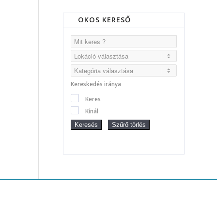
OKOS KERESŐ
Kereskedés iránya
Keres
Kínál
Keresés
Szűrő törlés