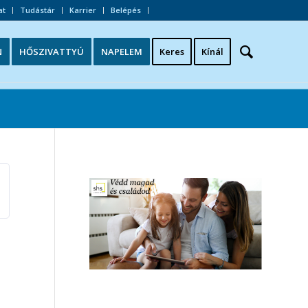
at
Tudástár
Karrier
Belépés
N
HŐSZIVATTYÚ
NAPELEM
Keres
Kínál