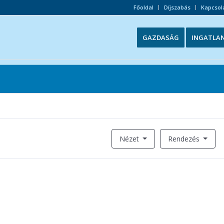
Főoldal
Díjszabás
Kapcsol
GAZDASÁG
INGATLA
Nézet
Rendezés