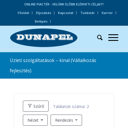
ONLINE PIACTÉR - VELÜNK ELŐBB ELÉRHETI CÉLJAIT!
Főoldal
Díjszabás
Kapcsolat
Tudástár
Karrier
Belépés
Üzleti szolgáltatások – kinal (Vállalkozás
fejlesztés)
Találatok száma:
2
Szűrő
Nézet
Rendezés