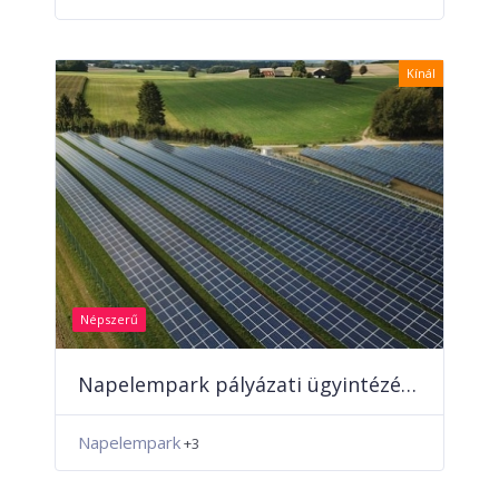
Kínál
Népszerű
Napelempark pályázati ügyintézése
Napelempark
+3