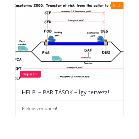
Kínál
Népszerű
HELP! – PARITÁSOK – Így tervezz! Segít a DUNAPEL csapata
Élelmiszeripar
+6