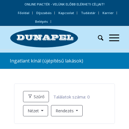
ONLINE PIACTÉR - VELÜNK ELŐBB ELÉRHETI CÉLJAIT!
Főoldal
Díjszabás
Kapcsolat
Tudástár
Karrier
Belépés
Ingatlant kínál (újépítésű lakások)
Találatok száma:
0
Szűrő
Nézet
Rendezés