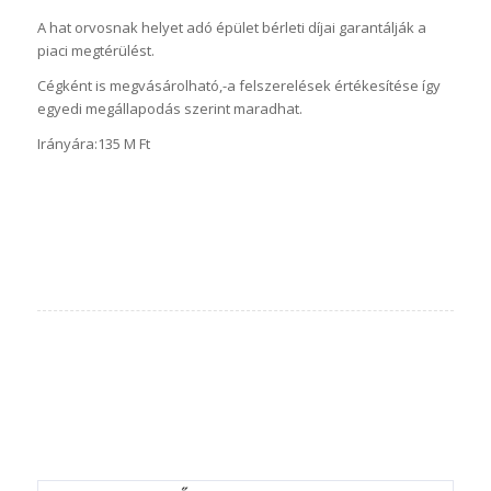
A hat orvosnak helyet adó épület bérleti díjai garantálják a
piaci megtérülést.
Cégként is megvásárolható,-a felszerelések értékesítése így
egyedi megállapodás szerint maradhat.
Irányára:135 M Ft