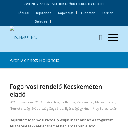
ONLINE PIACTÉR - VELÜNK ELŐBB ELÉRHETI CÉLJAIT!
Főoldal
Díjszabás
Kapcsolat
Tudástár
Karrier
Belépés
Archív ehhez: Hollandia
Fogorvosi rendelő Kecskeméten
eladó
/
2023. november 21.
in
Ausztria
,
Hollandia
,
Kecskemét
,
Magyarország
,
/
Németország
,
Svédország
Cégbörze
,
Egészségügy
Kínál
by
Seres István
Bejáratott fogorvosi rendelő -saját ingatlanban és fogászati
felszerelésekkel-Kecskemét belvárosában eladó.