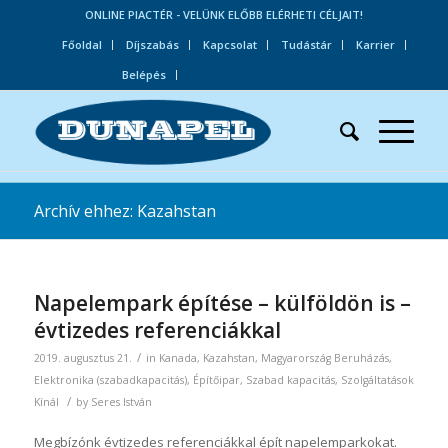
ONLINE PIACTÉR - VELÜNK ELŐBB ELÉRHETI CÉLJAIT!
Főoldal
Díjszabás
Kapcsolat
Tudástár
Karrier
Belépés
Archív ehhez: Kazahstan
Napelempark építése – külföldön is –
évtizedes referenciákkal
/
2019. augusztus 21.
in
Kanada
,
Kazahstan
,
Magyarország
Beruházás
,
Elektronika (szabadkapacitás)
,
Építőipar
,
Szabad kapacitás
,
Szolgáltatások
/
Kínál
by
Seres István
Megbízónk évtizedes referenciákkal épít napelemparkokat.