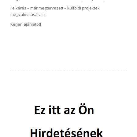
Felkérés – már megtervezett – külföldi projektek
megvalósitására is.
Kérjen ajánlatot!