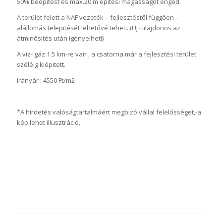
50% beépitést és max.20 m épitési magasságot enged.
A terület felett a NAF vezeték – fejlesztéstől függően –
alállomás telepitését lehetővé teheti. (Uj tulajdonos az
átminősités után igényelheti)
A viz- gáz 1.5 km-re van , a csatorna már a fejlesztési terület
széléig kiépitett.
Irányár : 4550 Ft/m2
*A hirdetés valóságtartalmáért megbizó vállal felelősséget,-a
kép lehet illusztráció.