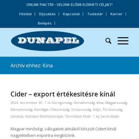
ONLINE PIACTÉR - VELÜNK ELŐBB ELÉRHETI CÉLJAIT!
Főoldal
Díjszabás
Kapcsolat
Tudástár
Karrier
Belépés
Archív ehhez: Kina
Cider – export értékesitésre kínál
/
2024. december 30.
in
Görögország
,
Horvátország
,
Kina
,
Magyarország
,
Németország
,
Norvégia
,
Olaszország
,
Oroszország
,
Svájc
,
Törökország
,
/
Ukraina
,
Vietnam
Élelmiszeripar
,
Termékek
Kínál
by
Seres István
Magyar minőségi, válogatott almából készült Cidert kínál
nagytételben exportra megbízónk.