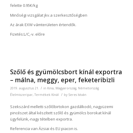
felette 0.95€/kg
Minőségi vizsgálat jkv.a szerkesztőségben
Az árak EXW vámterületen értendők.
Fizetés:L/C,-v. előre
Szőlő és gyümölcsbort kínál exportra
– málna, meggy, eper, feketeribizli
/
2019. augusztus 21.
in
Kina
,
Magyarország
,
Németország
/
Élelmiszeripar
,
Termékek
Kínál
by
Seres István
Szekszárd melletti szőlőbirtokon gazdálkodó, nagyüzemi
pincészet által készített szőlő és gyümölcs borokat kínál
ügyfelünk,-nagy tételben exportra.
Referencia van Ázsiai és EU piacon is.