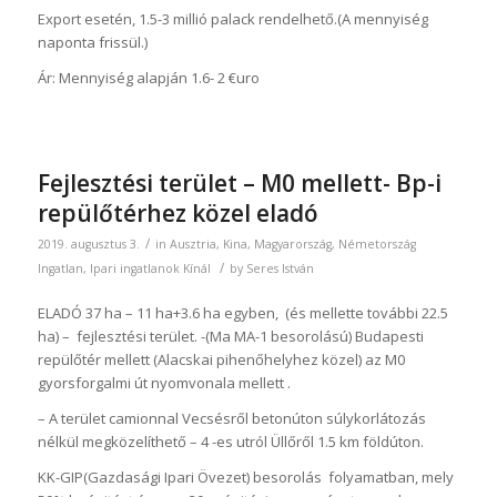
Export esetén, 1.5-3 millió palack rendelhető.(A mennyiség
naponta frissül.)
Ár: Mennyiség alapján 1.6- 2 €uro
Fejlesztési terület – M0 mellett- Bp-i
repülőtérhez közel eladó
/
2019. augusztus 3.
in
Ausztria
,
Kina
,
Magyarország
,
Németország
/
Ingatlan
,
Ipari ingatlanok
Kínál
by
Seres István
ELADÓ 37 ha – 11 ha+3.6 ha egyben, (és mellette további 22.5
ha) – fejlesztési terület. -(Ma MA-1 besorolású) Budapesti
repülőtér mellett (Alacskai pihenőhelyhez közel) az M0
gyorsforgalmi út nyomvonala mellett .
– A terület camionnal Vecsésről betonúton súlykorlátozás
nélkül megközelíthető – 4 -es utról Üllőről 1.5 km földúton.
KK-GIP(Gazdasági Ipari Övezet) besorolás folyamatban, mely