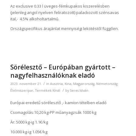
Az exclusive 0.33 l üveges-fémkupakos kiszerelésben
(jelenleg angol nyelven feliratozott) palackozott szénsavas
ital,- 4.5% alkoholtartalmú.
Országspecifikus árajánlat mennyiségi lekötéstől függően.
Sörélesztő – Európában gyártott –
nagyfelhasználóknak eladó
/
2023. november 21.
in
Ausztria
,
Kina
,
Magyarország
,
Németország
/
Élelmiszeripar
,
Termékek
Kínál
by
Seres István
Európai eredetű sörélesztő ,- kamion tételben eladó
Csomagolás:10,20 kg-PP műanyagzsák 1000 kg
Ár: 5000 kg-ig 1.1€/kg
10.000 kg-ig 1.05€/kg