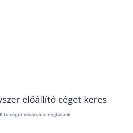
szer előállító céget keres
állitó céget vásárolna megbízónk.