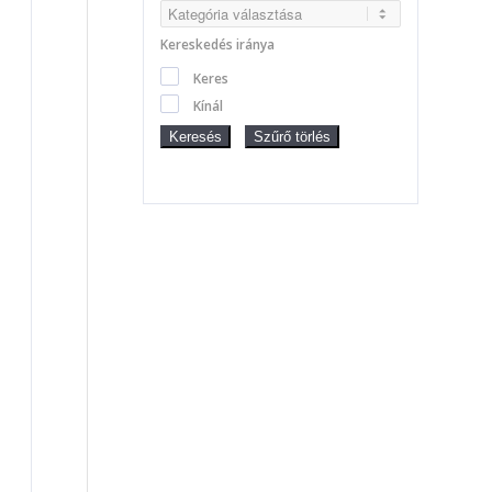
Kereskedés iránya
Keres
Kínál
Keresés
Szűrő törlés