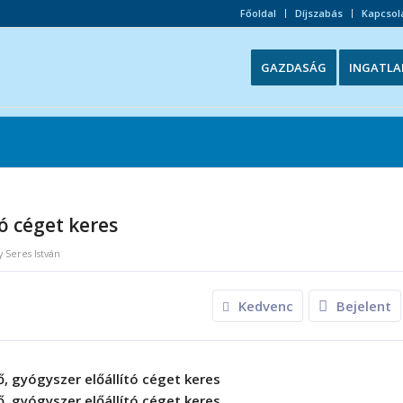
Főoldal
Díjszabás
Kapcsol
GAZDASÁG
INGATLA
tó céget keres
y
Seres István
Kedvenc
Bejelent