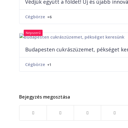
Védjük együtt a földet! Új és újabb inno
Cégbörze
+6
Népszerű
Budapesten cukrászüzemet, pékséget ke
Cégbörze
+1
Bejegyzés megosztása