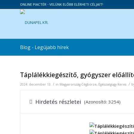
ONLINE PIACTÉR - VELÜNK ELŐBB ELÉRHETI CÉLJAIT!
Blog - Legújabb hírek
Táplálékkiegészítő, gyógyszer előállí
/
/
2024. december 13.
in
Magyarország
Cégbörze
,
Egészségügy
Keres
b
Hirdetés részletei
(Azonosító: 3254)