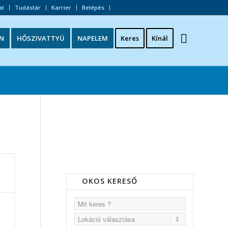
at
Tudástár
Karrier
Belépés
N
HŐSZIVATTYÚ
NAPELEM
Keres
Kínál
OKOS KERESŐ