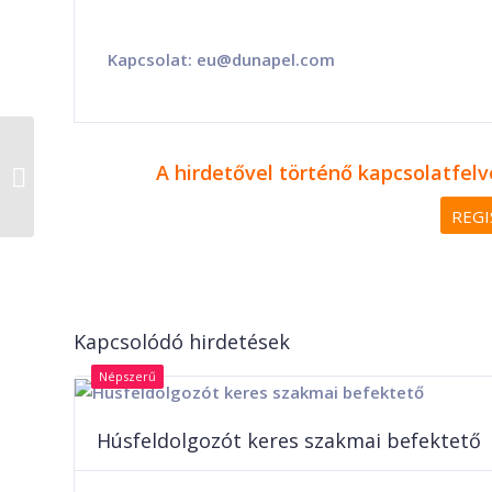
Kapcsolat: eu@dunapel.com
1 ha fejlesztési terület eladó
A hirdetővel történő kapcsolatfelv
Budapest-Pest szívéhez közel
REGI
Kapcsolódó hirdetések
Népszerű
Húsfeldolgozót keres szakmai befektető