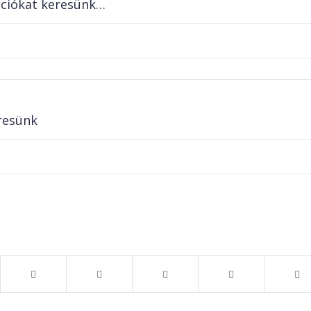
vációkat keresünk…
resünk